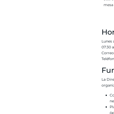
mesa 
Hor
Lunes 
07:30 a
Correo
Teléfo
Fu
La Dir
organi
Co
ne
Pl
óp