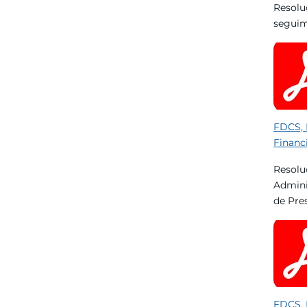
Resolu
seguim
FDCS, 
Financi
Resolu
Admini
de Pres
FDCS, 