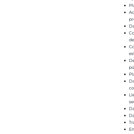
Pl
Ad
pr
Da
Co
de
Co
es
De
pú
Pl
Da
co
Ll
se
Da
Da
Tr
En