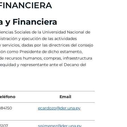
FINANCIERA
a y Financiera
iencias Sociales de la Universidad Nacional de
istración y ejecución de las actividades
servicios, dadas por las directrices del consejo
ución como Presidente de dicho estamento,
 de recursos humanos, compras, infraestructura
d, equidad y representante ante el Decano del
eléfono
Email
884150
ecardozo@der.una.py
5107
sgimenez@der.una.py