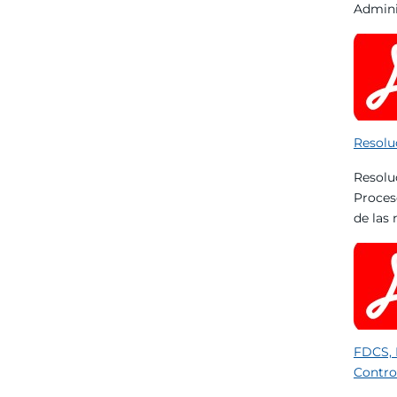
Admini
Resolu
Resolu
Proces
de las
FDCS, 
Contro